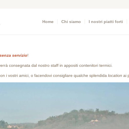
Home
Chi siamo
I nostri piatti forti
senza servizio
!
verrà consegnata dal nostro staff in appositi contenitori termici.
 con i vostri amici, o facendovi consigliare qualche splendida
location
ai p