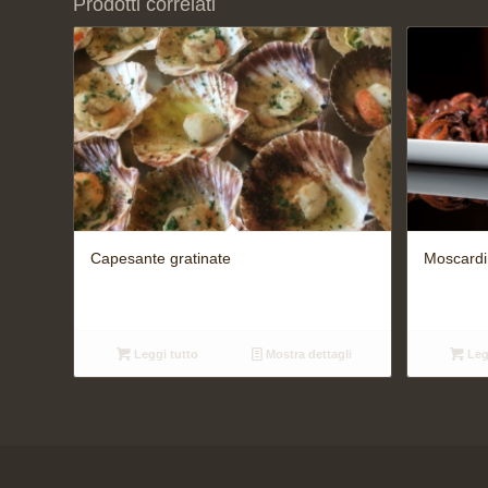
Prodotti correlati
Capesante gratinate
Moscardini
Leggi tutto
Mostra dettagli
Leg