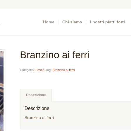
Home
Chi siamo
I nostri piatti forti
Branzino ai ferri
Categoria:
Pesce
Tag:
Branzino ai ferri
Descrizione
Descrizione
Branzino ai ferri