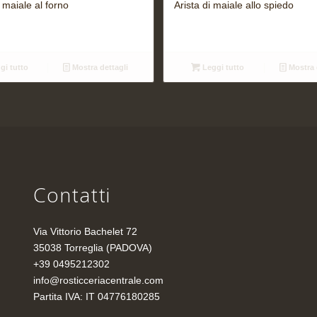
 maiale al forno
Arista di maiale allo spiedo
gi tutto
Mostra dettagli
Leggi tutto
Mostra 
Contatti
Via Vittorio Bachelet 72
35038 Torreglia (PADOVA)
+39 0495212302
info@rosticceriacentrale.com
Partita IVA: IT 04776180285