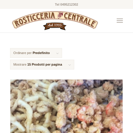
Tel 0495212302
Ordinare per
Predefinito
Mostrare
15 Prodotti per pagina